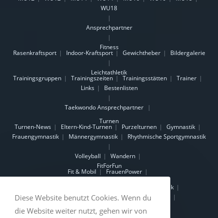
WU18
Ansprechpartner
Fitness
Rasenkraftsport
Indoor-Kraftsport
Gewichtheber
Bildergalerie
Leichtathletik
Trainingsgruppen
Trainingszeiten
Trainingsstätten
Trainer
Links
Bestenlisten
Taekwondo
Ansprechpartner
Turnen
Turnen-News
Eltern-Kind-Turnen
Purzelturnen
Gymnastik
Frauengymnastik
Männergymnastik
Rhythmische Sportgymnastik
Volleyball
Wandern
FitForFun
Fit & Mobil
FrauenPower
Gesundheitskurse
Beckenbodengymnastik
Osteoporosegymnastik
Wirbelsäulengymnastik
Fit und Mobil im Alter
Diese Website benutzt Cookies. Wenn du
Nordic-Walking-Kurse
die Website weiter nutzt, gehen wir von