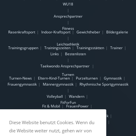
WU18
Ansprechpartner
Fitness
Rasenkraftsport
Indoor-Kraftsport
Gewichtheber
Bildergalerie
Leichtathletik
Trainingsgruppen
Trainingszeiten
Trainingsstätten
Trainer
Links
Bestenlisten
Taekwondo
Ansprechpartner
Turnen
Turnen-News
Eltern-Kind-Turnen
Purzelturnen
Gymnastik
Frauengymnastik
Männergymnastik
Rhythmische Sportgymnastik
Volleyball
Wandern
FitForFun
Fit & Mobil
FrauenPower
Gesundheitskurse
Beckenbodengymnastik
Osteoporosegymnastik
Wirbelsäulengymnastik
Fit und Mobil im Alter
Diese Website benutzt Cookies. Wenn du
Nordic-Walking-Kurse
die Website weiter nutzt, gehen wir von