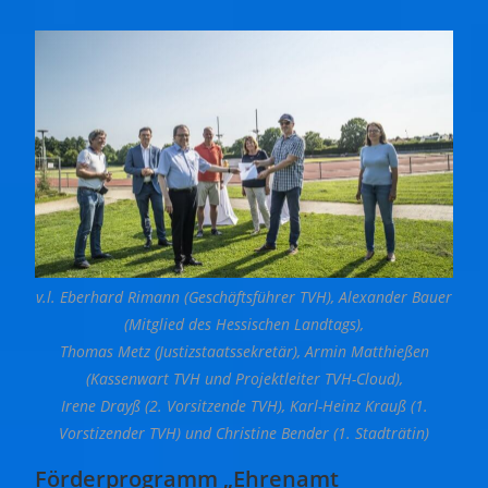
v.l. Eberhard Rimann (Geschäftsführer TVH), Alexander Bauer
(Mitglied des Hessischen Landtags),
Thomas Metz (Justizstaatssekretär), Armin Matthießen
(Kassenwart TVH und Projektleiter TVH-Cloud),
Irene Drayß (2. Vorsitzende TVH), Karl-Heinz Krauß (1.
Vorstizender TVH) und Christine Bender (1. Stadträtin)
Förderprogramm „Ehrenamt